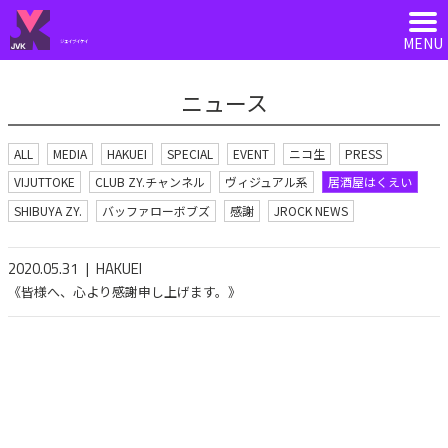
ジェイブイケイ
ニュース
ALL
MEDIA
HAKUEI
SPECIAL
EVENT
ニコ生
PRESS
VIJUTTOKE
CLUB ZY.チャンネル
ヴィジュアル系
居酒屋はくえい
SHIBUYA ZY.
バッファローボブズ
感謝
JROCK NEWS
2020.05.31
HAKUEI
《皆様へ、心より感謝申し上げます。》