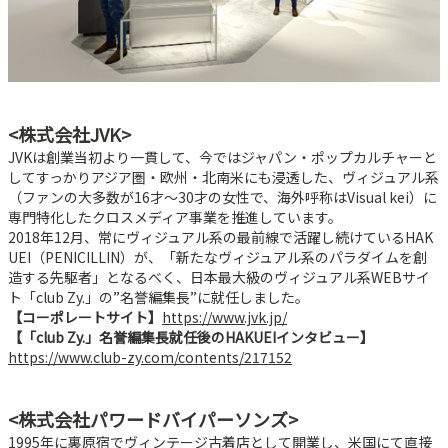
<株式会社JVK>
JVKは創業当初より一貫して、今ではジャパン・ポップカルチャーと
してすっかりアジア圏・欧州・北南米にも浸透した、ヴィジュアル系
（ファンの大多数が16才～30才の女性で、海外呼称はVisual kei）に
専門特化したクロスメディア事業を推進しています。
2018年12月、常にヴィジュアル系の最前線で活躍し続けているHAK
UEI（PENICILLIN）が、「新たなヴィジュアル系のパラダイムを創
造する先駆者」となるべく、日本最大級のヴィジュアル系WEBサイ
ト「club Zy.」の”名誉編集長”に就任しました。
【コーポレートサイト】
https://www.jvk.jp/
【「club Zy.」名誉編集長就任後のHAKUEIインタビュー】
https://www.club-zy.com/contents/217152
<株式会社パワードバイパーソンズ>
1995年に裏原宿でヴィンテージ古着店として開業し、米国にて直接